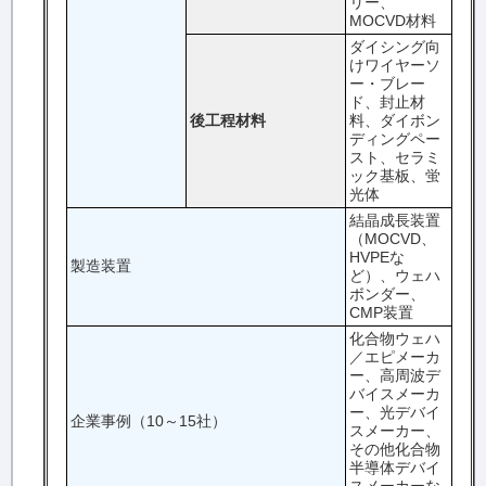
リー、
MOCVD材料
ダイシング向
けワイヤーソ
ー・ブレー
ド、封止材
後工程材料
料、ダイボン
ディングペー
スト、セラミ
ック基板、蛍
光体
結晶成長装置
（MOCVD、
HVPEな
製造装置
ど）、ウェハ
ボンダー、
CMP装置
化合物ウェハ
／エピメーカ
ー、高周波デ
バイスメーカ
ー、光デバイ
企業事例（10～15社）
スメーカー、
その他化合物
半導体デバイ
スメーカーな