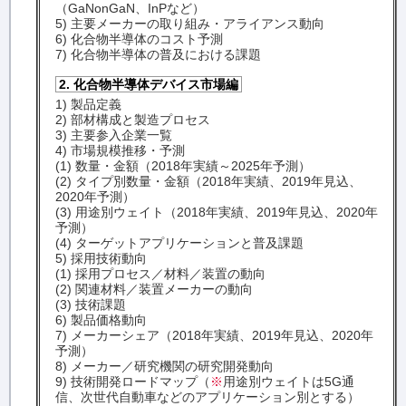
（GaNonGaN、InPなど）
5) 主要メーカーの取り組み・アライアンス動向
6) 化合物半導体のコスト予測
7) 化合物半導体の普及における課題
2. 化合物半導体デバイス市場編
1) 製品定義
2) 部材構成と製造プロセス
3) 主要参入企業一覧
4) 市場規模推移・予測
(1) 数量・金額（2018年実績～2025年予測）
(2) タイプ別数量・金額（2018年実績、2019年見込、
2020年予測）
(3) 用途別ウェイト（2018年実績、2019年見込、2020年
予測）
(4) ターゲットアプリケーションと普及課題
5) 採用技術動向
(1) 採用プロセス／材料／装置の動向
(2) 関連材料／装置メーカーの動向
(3) 技術課題
6) 製品価格動向
7) メーカーシェア（2018年実績、2019年見込、2020年
予測）
8) メーカー／研究機関の研究開発動向
9) 技術開発ロードマップ（
※
用途別ウェイトは5G通
信、次世代自動車などのアプリケーション別とする）