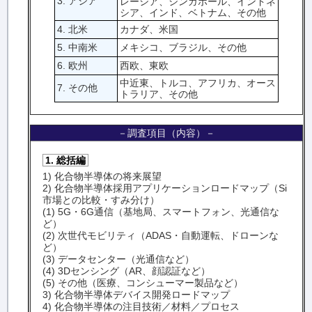
3. アジア
レーシア、シンガポール、インドネ
シア、インド、ベトナム、その他
4. 北米
カナダ、米国
5. 中南米
メキシコ、ブラジル、その他
6. 欧州
西欧、東欧
中近東、トルコ、アフリカ、オース
7. その他
トラリア、その他
－調査項目（内容）－
1. 総括編
1) 化合物半導体の将来展望
2) 化合物半導体採用アプリケーションロードマップ（Si
市場との比較・すみ分け）
(1) 5G・6G通信（基地局、スマートフォン、光通信な
ど）
(2) 次世代モビリティ（ADAS・自動運転、ドローンな
ど）
(3) データセンター（光通信など）
(4) 3Dセンシング（AR、顔認証など）
(5) その他（医療、コンシューマー製品など）
3) 化合物半導体デバイス開発ロードマップ
4) 化合物半導体の注目技術／材料／プロセス