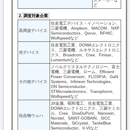
ど
2. 調査対象企業
住友電工デバイス・イノベーション、
三菱電機、Ampleon、MACOM、NXP
高周波デバイス
Semiconductors、Qorvo、RFHIC、
Wolfspeedなど
住友電気工業、DOWAエレクトロニク
ス、三菱電機、ルネサスエレクトロニ
光デバイス
クス、Broadcom、Cree、Finisar、
Lumentumなど
ノベルクリスタルテクノロジー、富士
電機、三菱電機、ローム、Efficient
Power Conversion、FLOSFIA、GaN
その他デバイス
Systems、Infineon Technologies、
ON Semiconductor、
STMicroelectronics、Transphorm、
Wolfspeedなど
JX金属、昭和電工、住友電気工業、
DOWAエレクトロニクス、三菱ケミカ
ル、Cree、DowDuPont、Nanowin、
化合物ウェハ
Norstel、SAINT-GOBAIN、SICC
Materials、SiCrystal、TankeBlue
Semiconductor、II-VIなど