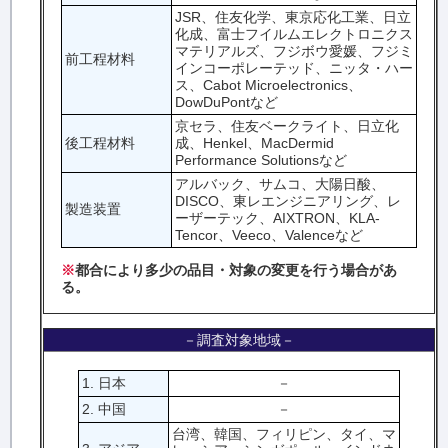
JSR、住友化学、東京応化工業、日立
化成、富士フイルムエレクトロニクス
マテリアルズ、フジボウ愛媛、フジミ
前工程材料
インコーポレーテッド、ニッタ・ハー
ス、Cabot Microelectronics、
DowDuPontなど
京セラ、住友ベークライト、日立化
後工程材料
成、Henkel、MacDermid
Performance Solutionsなど
アルバック、サムコ、大陽日酸、
DISCO、東レエンジニアリング、レ
製造装置
ーザーテック、AIXTRON、KLA-
Tencor、Veeco、Valenceなど
※
都合により多少の品目・対象の変更を行う場合があ
る。
－調査対象地域－
1. 日本
－
2. 中国
－
台湾、韓国、フィリピン、タイ、マ