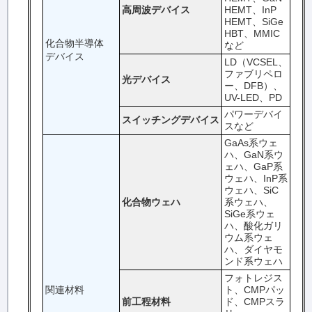
高周波デバイス
HEMT、InP
HEMT、SiGe
HBT、MMIC
化合物半導体
など
デバイス
LD（VCSEL、
ファブリペロ
光デバイス
ー、DFB）、
UV-LED、PD
パワーデバイ
スイッチングデバイス
スなど
GaAs系ウェ
ハ、GaN系ウ
ェハ、GaP系
ウェハ、InP系
ウェハ、SiC
化合物ウェハ
系ウェハ、
SiGe系ウェ
ハ、酸化ガリ
ウム系ウェ
ハ、ダイヤモ
ンド系ウェハ
フォトレジス
関連材料
ト、CMPパッ
前工程材料
ド、CMPスラ