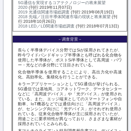
5G通信を実現するコアテクノロジーの将来展望
2020
(刊行:2019年11月07日)
2019 光通信関連市場総調査
(刊行:2019年08月19日)
2018 先端／注目半導体関連市場の現状と将来展望
(刊
行:2018年10月26日)
2018 LED／LD関連市場総調査
(刊行:2018年07月13日)
－调查背景－
長らく半導体デバイス分野ではSiが採用されてきたが、
昨今ワイドバンドギャップ半導体とも呼ばれる化合物を
使用した半導体が、ポストSi半導体として高周波・パワ
ー・光などの多分野にて注目されている。
化合物半導体を使用することにより、高出力化や高速
化、高効率化、集積化を行うことができる。
キラーアプリケーションとして5G通信が挙げられる。
5G通信では基地局、コアネットワーク、データセンター
などに「高周波デバイス」や「光デバイス」が使用され
ている。また、エッジ端末としてのスマートフォンや自
動車、IoT機器などでは通信向けに「高周波デバイス」
が、センシング向けに「光デバイス」がそれぞれ使用さ
れている。従来化合物半導体が主に採用されていたが、
用途ごとに要求特性が異なっており、さまざまな素材が
採用されていくとみられる。
本マルチクライアント特別調査報告書では、デバイス・